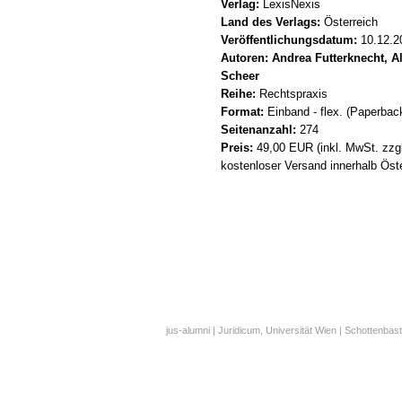
Verlag:
LexisNexis
Land des Verlags:
Österreich
Veröffentlichungsdatum:
10.12.2
Autoren: Andrea Futterknecht, A
Scheer
Reihe:
Rechtspraxis
Format:
Einband - flex. (Paperbac
Seitenanzahl:
274
Preis:
49,00 EUR (inkl. MwSt. zzgl
kostenloser Versand innerhalb Öst
jus-alumni | Juridicum, Universität Wien | Schottenbast