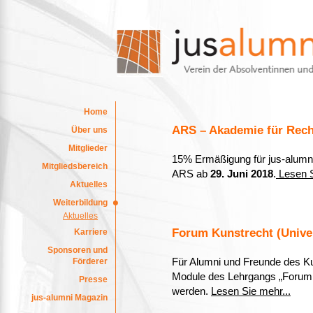
Home
ARS – Akademie für Recht
Über uns
Mitglieder
15% Ermäßigung für jus-alumni
Mitgliedsbereich
ARS ab
29. Juni 2018
.
Lesen S
Aktuelles
Weiterbildung
Aktuelles
Forum Kunstrecht (Univer
Karriere
Sponsoren und
Förderer
Für Alumni und Freunde des K
Module des Lehrgangs „Forum 
Presse
werden.
Lesen Sie mehr...
jus-alumni Magazin