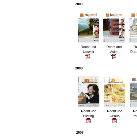
2009
Recht und
Recht und
Rec
Umwelt
Asien
Dat
2008
Recht und
Recht und
Re
Bildung
Urlaub
Im
2007