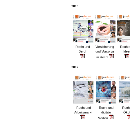
2013
Recht und
Versicherung
Recht 
Beruf
und Vorsorge
Idee
im Recht
2012
Recht und
Recht und
Rech
Arbeitsmarkt
digitale
Ökol
Medien