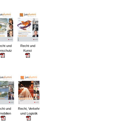
ht und
Recht und
enschutz
Kunst
cht und
Recht, Verkehr
mobilien
und Logistik