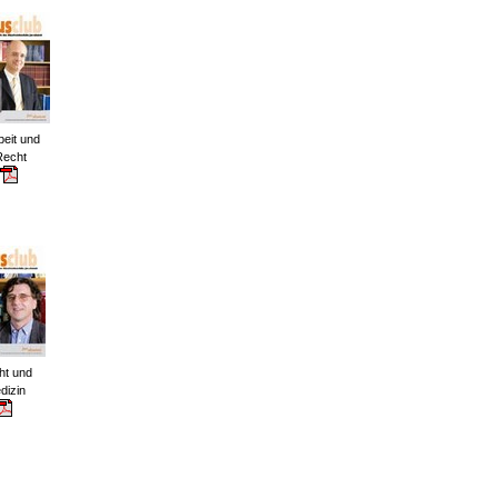
eit und
Recht
ht und
dizin