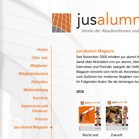
Home
jus-alumni Magazin
Seit November 2005 erhalten jus-alumni M
Über uns
damit über Aktivitäten von jus-alumni, üb
Mitglieder
Interviews und Portraits spiegeln die Viel
Magazin versteht sich nicht als theorielas
Mitgliedsbereich
vom Äußeren her moderner Begleiter von 
Aktuelles
Im Folgenden finden Sie die bisherigen A
Weiterbildung
2016
Karriere
Sponsoren und
Förderer
Presse
jus-alumni Magazin
Recht und
Zukunft