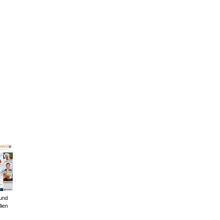
und
lien