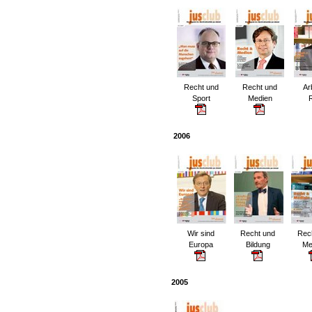
Recht und
Recht und
Arb
Sport
Medien
2006
Wir sind
Recht und
Rec
Europa
Bildung
Me
2005