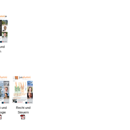
und
n
t und
Recht und
ogie
Steuern