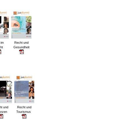
 im
Recht und
ht
Gesundheit
ht und
Recht und
anzen
Tourismus