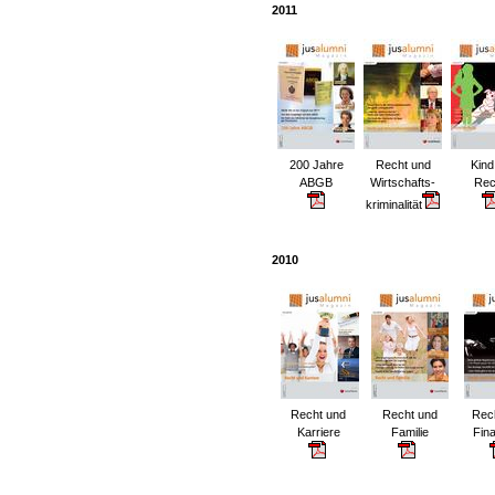
2011
200 Jahre
Recht und
Kind
ABGB
Wirtschafts-
Rec
kriminalität
2010
Recht und
Recht und
Rec
Karriere
Familie
Fin