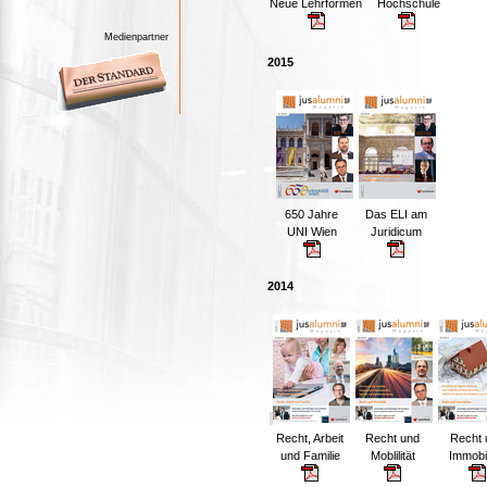
Neue Lehrformen
Hochschule
Medienpartner
2015
650 Jahre
Das ELI am
UNI Wien
Juridicum
2014
Recht, Arbeit
Recht und
Recht 
und Familie
Moblilität
Immobi