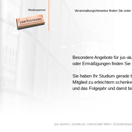
Medienpartner
Veranstaltungshinweise finden Sie unter
jus
-
alumni
Magazin 2016/02
Wir wünsche
n
Ihnen viel
Spaß bei der L
Zum
Magazin
:
Besondere Angebote für jus-alu
oder Ermäßigungen finden Sie 
Sie haben Ihr Studium gerade 
Mitglied zu erleichtern schenke
und das Folgejahr und damit bi
jus-alumni | Juridicum, Universität Wien | Schottenbast