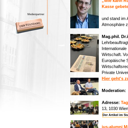
„Wie kann Ru
Kasse gebet
Medienpartner
und stand im 
Atmosphäre z
Mag.phil. Dr.
Lehrbeauftragt
Internationale
Wirtschaft. V
Europäische S
Wirtschaftsre
Private Univer
Hier geht's 
Moderation
Adresse
:
Tag
13, 1030 Wie
Der Artikel im 
jus-alumni Mi