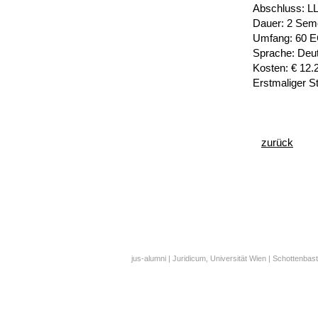
Abschluss: L
Dauer: 2 Seme
Umfang: 60 E
Sprache: Deu
Kosten: € 12.
Erstmaliger S
zurück
jus-alumni | Juridicum, Universität Wien | Schottenbast