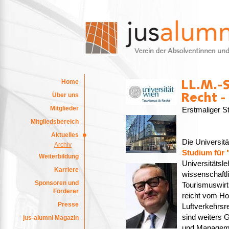
Home
Über uns
Mitglieder
Erstmaliger S
Mitgliedsbereich
Aktuelles
Die Universit
Archiv
Studium für 
Weiterbildung
Universitätsle
Karriere
wissenschaftli
Sponsoren und
Tourismuswirt
Förderer
reicht vom Ho
Presse
Luftverkehrsr
sind weiters 
jus-alumni Magazin
und Manageme