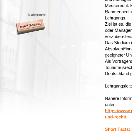
Messerecht. E
Rahmenbeding
Medienpartner
Lehrgangs.
Ziel ist es, d
oder Managem
vorzubereiten
Das Studium is
Absolvent*inne
geeigneter Un
Als Vortragen
Tourismusrech
Deutschland 
Lehrgangsleit
Nähere Inform
unter
https://www.
und-recht/
Short Facts: