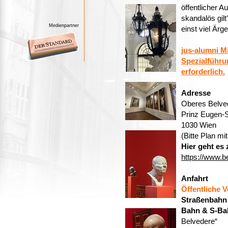
öffentlicher 
skandalös gilt
Medienpartner
einst viel Ärg
jus-alumni Mi
Spezialführu
erforderlich.
Adresse
Oberes Belve
Prinz Eugen-
1030
Wien
(Bitte Plan mi
Hier geht es
https://www.b
Anfahrt
Öffentliche V
Straßenbahn
Bahn & S-Ba
Belvedere“