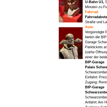
U-Bahn U1,
S
Minuten zu F
Fahrrad
Fahrradabste
Straße und La
Auto
Vergünstigte 
bieten die BI
Garage Schwar
Parktickets a
(siehe Öffnun
einer der bei
BIP-Garage
Palais Schw
Schwarzenber
Einfahrt: Pri
Zugang: Renn
BIP-Garage
Schwarzenbe
Schwarzenber
Anfahrt: Am 