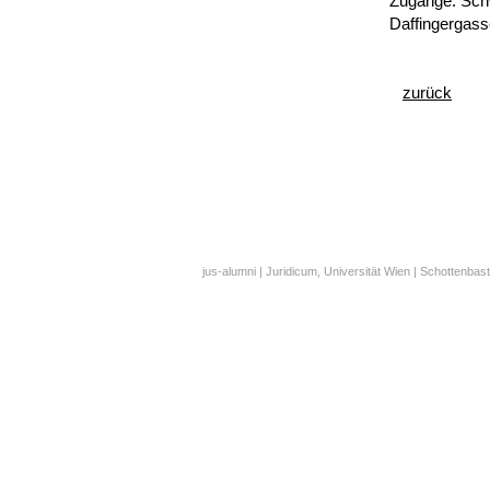
Zugänge: Sch
Daffingergass
zurück
jus-alumni | Juridicum, Universität Wien | Schottenbast