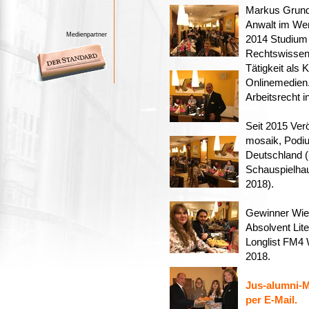
Markus Grundt
Anwalt im Wer
Medienpartner
2014 Studium 
Rechtswissens
Tätigkeit als 
Onlinemedien.
Arbeitsrecht i
Seit 2015 Verö
mosaik, Podiu
Deutschland (
Schauspielhaus
2018).
Gewinner Wien
Absolvent Lit
Longlist FM4 W
2018.
Jus-alumni-M
per E-Mail.