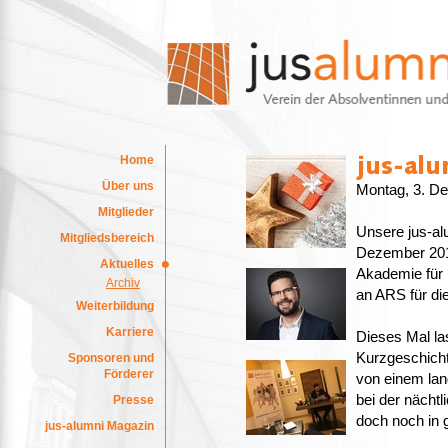
Home
Über uns
Montag, 3. D
Mitglieder
Unsere jus-al
Mitgliedsbereich
Dezember 2018
Aktuelles
Akademie für 
Archiv
an ARS für di
Weiterbildung
Karriere
Dieses Mal la
Kurzgeschicht
Sponsoren und
Förderer
von einem lan
bei der nächt
Presse
doch noch in
jus-alumni Magazin