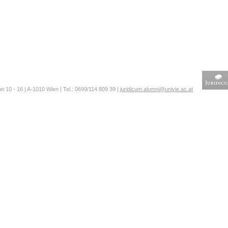
ei 10 - 16 | A-1010 Wien | Tel.: 0699/114 809 39 |
juridicum.alumni@univie.ac.at