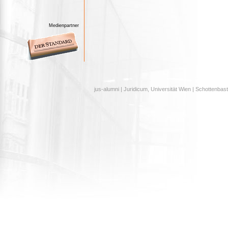
Medienpartner
jus-alumni | Juridicum, Universität Wien | Schottenbast