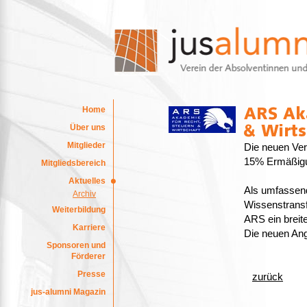
Home
Über uns
Mitglieder
Die neuen Ver
15% Ermäßigun
Mitgliedsbereich
Aktuelles
Als umfassende
Archiv
Wissenstransfe
Weiterbildung
ARS ein breit
Karriere
Die neuen Ang
Sponsoren und
Förderer
Presse
zurück
jus-alumni Magazin