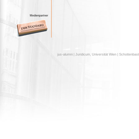
Medienpartner
jus-alumni | Juridicum, Universität Wien | Schottenbast