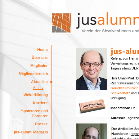
Home
Über uns
Referat von Herrn U
Verwaltungsrecht a
Mitglieder
Tageszeitung DER
Mitgliedsbereich
Herr
Univ.-Prof. D
Aktuelles
Rechtswissenschaft
Archiv
Gerichte Politik?
Schwechat"
und s
Weiterbildung
Verfügung.
Karriere
Moderation:
Dr. E
Sponsoren und
Förderer
Adresse
:
Tageszei
Presse
Der Artikel im S
jus-alumni Magazin
Nachlesen:
https
auf-fehler-des-ge