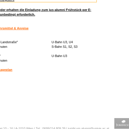
eder erhalten die Einladung zum jus-alumni Frühstück per E-
unbedingt erforderlich.
hrsmittel & Anreise
e-Landstraße"
U-Bahn U3, U4
nuten
S-Bahn S1, S2, S3
"
U-Bahn U3
nuten
Lageplan
ei 10 - 16 | A-1010 Wien | Tel.: 0699/114 809 39 |
juridicum.alumni@univie.ac.at