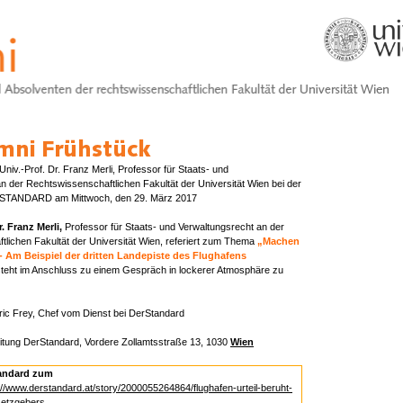
niv.-Prof. Dr. Franz Merli, Professor für Staats- und
n der Rechtswissenschaftlichen Fakultät der Universität Wien bei der
STANDARD am Mittwoch, den 29. März 2017
r. Franz Merli,
Professor für Staats- und Verwaltungsrecht an der
lichen Fakultät der Universität Wien, referiert zum Thema
„Machen
 - Am Beispiel der dritten Landepiste des Flughafens
teht im Anschluss zu einem Gespräch in lockerer Atmosphäre zu
ric Frey, Chef vom Dienst bei DerStandard
tung DerStandard, Vordere Zollamtsstraße 13, 1030
Wien
tandard zum
://www.derstandard.at/story/2000055264864/flughafen-urteil-beruht-
setzgebers