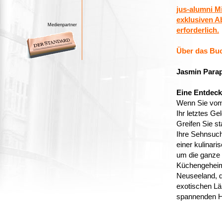
jus-alumni M
exklusiven A
Medienpartner
erforderlich.
Über das Bu
Jasmin Parap
Eine Entdeck
Wenn Sie vom
Ihr letztes G
Greifen Sie s
Ihre Sehnsuch
einer kulinar
um die ganze 
Küchengeheimn
Neuseeland, d
exotischen L
spannenden Hi