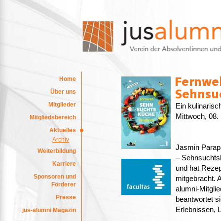
Home
Über uns
Mitglieder
Ein kulinarisc
Mittwoch, 08.
Mitgliedsbereich
Aktuelles
Archiv
Jasmin Parapa
Weiterbildung
– Sehnsuchtsk
Karriere
und hat Reze
Sponsoren und
mitgebracht.
Förderer
alumni-Mitgl
Presse
beantwortet s
Erlebnissen, 
jus-alumni Magazin