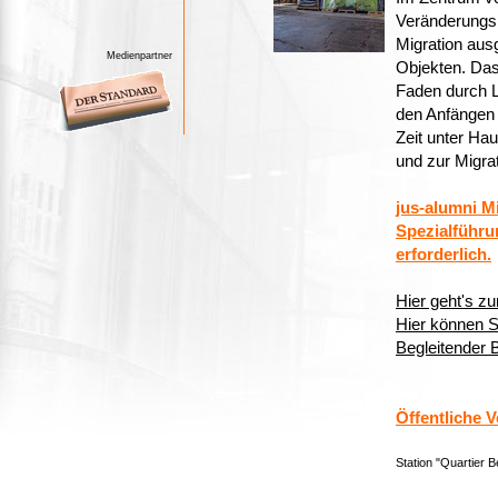
Veränderungsp
Migration aus
Medienpartner
Objekten. Das
Faden durch L
den Anfängen 
Zeit unter Hau
und zur Migrat
jus-alumni Mi
Spezialführu
erforderlich.
Hier geht's z
Hier können 
Begleitender 
Öffentliche V
Station "Quartier 