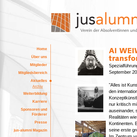
Home
Über uns
Mitglieder
Spezialführung
September 20
Mitgliedsbereich
Aktuelles
"Alles ist Kuns
Archiv
den internati
Weiterbildung
Konzeptkünstle
Karriere
nur kritisch m
Sponsoren und
auseinander, s
Förderer
Realitäten wi
Presse
Kontinenten. 
seine erste gr
jus-alumni Magazin
Im Zentrum 