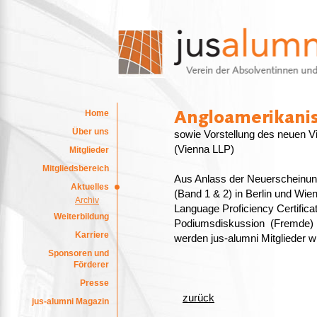
Home
Über uns
sowie Vorstellung des neuen Vi
(Vienna LLP)
Mitglieder
Mitgliedsbereich
Aus Anlass der Neuerscheinun
Aktuelles
(Band 1 & 2) in Berlin und Wie
Archiv
Language Proficiency Certificat
Weiterbildung
Podiumsdiskussion (Fremde) Re
Karriere
werden jus-alumni Mitglieder w
Sponsoren und
Förderer
Presse
zurück
jus-alumni Magazin