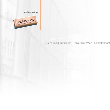
Medienpartner
jus-alumni | Juridicum, Universität Wien | Schottenbast