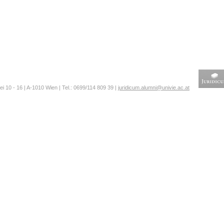
ei 10 - 16 | A-1010 Wien | Tel.: 0699/114 809 39 |
juridicum.alumni@univie.ac.at