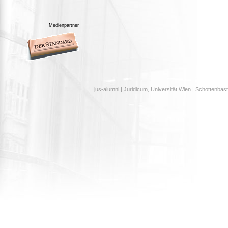
Medienpartner
jus-alumni | Juridicum, Universität Wien | Schottenbast