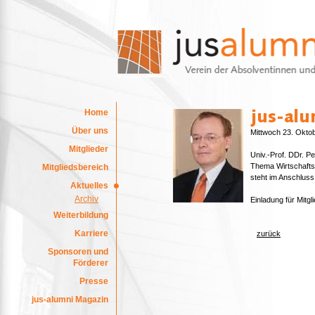
Home
Über uns
Mittwoch 23. Okto
Mitglieder
Univ.-Prof. DDr. Pe
Thema Wirtschafts
Mitgliedsbereich
steht im Anschlus
Aktuelles
Archiv
Einladung für Mitgl
Weiterbildung
Karriere
zurück
Sponsoren und
Förderer
Presse
jus-alumni Magazin