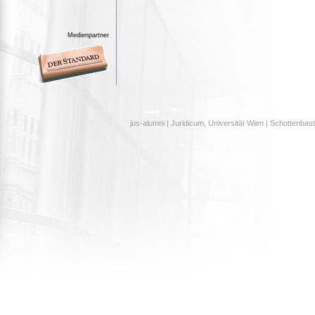
Medienpartner
jus-alumni | Juridicum, Universität Wien | Schottenbast