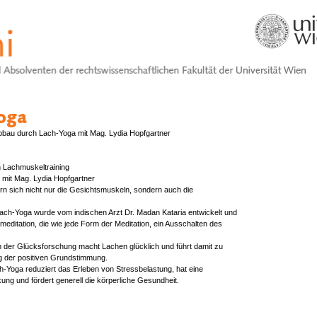
bbau durch Lach-Yoga mit Mag. Lydia Hopfgartner
 Lachmuskeltraining
g mit Mag. Lydia Hopfgartner
n sich nicht nur die Gesichtsmuskeln, sondern auch die
ach-Yoga wurde vom indischen Arzt Dr. Madan Kataria entwickelt und
rtmeditation, die wie jede Form der Meditation, ein Ausschalten des
 der Glücksforschung macht Lachen glücklich und führt damit zu
g der positiven Grundstimmung.
-Yoga reduziert das Erleben von Stressbelastung, hat eine
ng und fördert generell die körperliche Gesundheit.