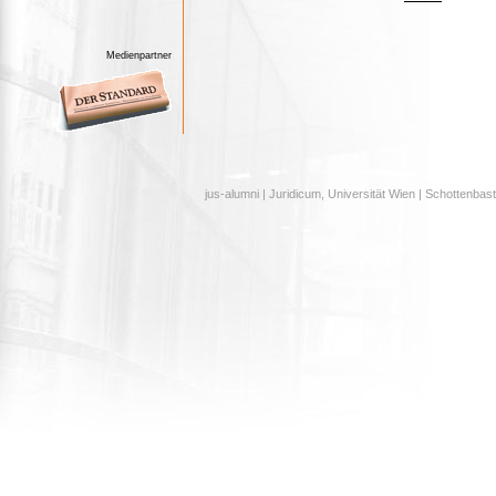
Medienpartner
jus-alumni | Juridicum, Universität Wien | Schottenbast