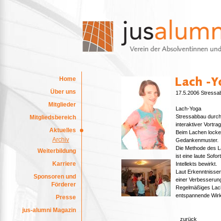
Home
Über uns
17.5.2006 Stressa
Mitglieder
Lach-Yoga
Stressabbau durch
Mitgliedsbereich
interaktiver Vortra
Aktuelles
Beim Lachen locker
Archiv
Gedankenmuster.
Die Methode des L
Weiterbildung
ist eine laute Sofo
Karriere
Intellekts bewirkt.
Laut Erkenntnissen
Sponsoren und
einer Verbesserun
Förderer
Regelmäßiges Lach
entspannende Wirku
Presse
jus-alumni Magazin
zurück