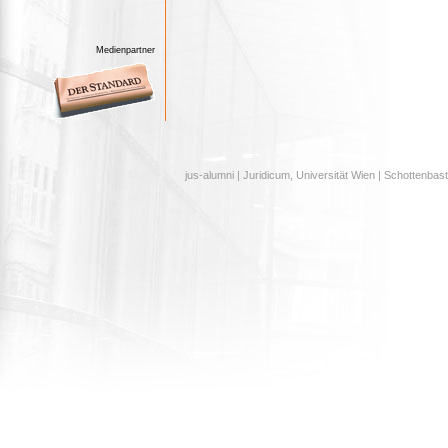
Medienpartner
jus-alumni | Juridicum, Universität Wien | Schottenbast