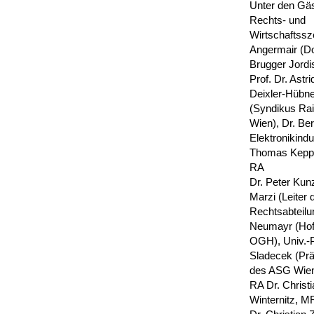
Unter den Gäs
Rechts- und
Wirtschaftss
Angermair (D
Brugger Jordis
Prof. Dr. Astri
Deixler-Hübner
(Syndikus Raif
Wien), Dr. Be
Elektronikindu
Thomas Keppe
RA
Dr. Peter Kun
Marzi (Leiter 
Rechtsabteilu
Neumayr (Hof
OGH), Univ.-P
Sladecek (Prä
des ASG Wien)
RA Dr. Christi
Winternitz, M