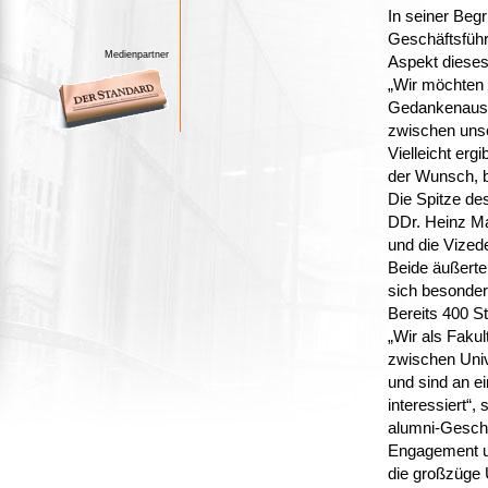
In seiner Beg
Geschäftsfüh
Medienpartner
Aspekt dieses
„Wir möchten 
Gedankenaus
zwischen unse
Vielleicht er
der Wunsch, ba
Die Spitze de
DDr. Heinz M
und die Vizede
Beide äußerte
sich besonder
Bereits 400 S
„Wir als Fakul
zwischen Univ
und sind an e
interessiert“,
alumni-Geschä
Engagement u
die großzüge 