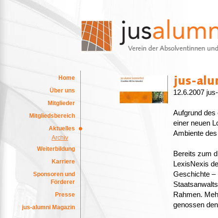
Home
Über uns
12.6.2007 ju
Mitglieder
Aufgrund des 
Mitgliedsbereich
einer neuen L
Aktuelles
Ambiente des 
Archiv
Weiterbildung
Bereits zum d
Karriere
LexisNexis de
Geschichte – 
Sponsoren und
Förderer
Staatsanwalts
Rahmen. Mehr 
Presse
genossen den 
jus-alumni Magazin