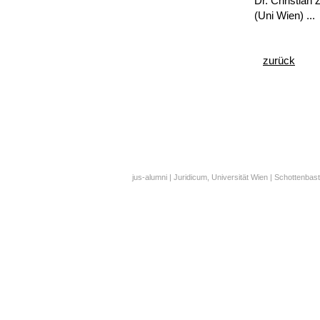
Dr. Christian 
(Uni Wien) ...
zurück
jus-alumni | Juridicum, Universität Wien | Schottenbast