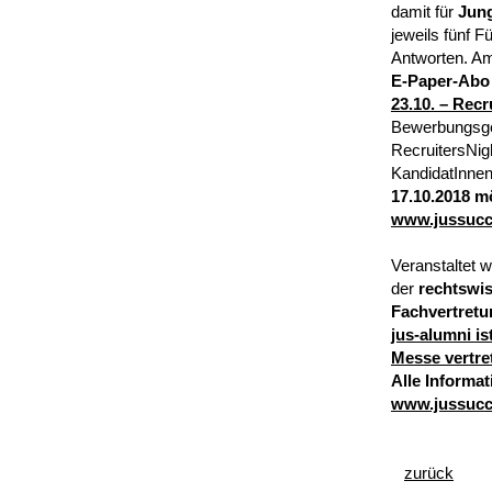
damit für
Jung
jeweils fünf 
Antworten. Am
E-Paper-Abo
23.10. – Recr
Bewerbungsges
RecruitersNig
KandidatInne
17.10.2018 mö
www.jussucce
Veranstaltet w
der
rechtswis
Fachvertretu
jus-alumni i
Messe vertre
Alle Informa
www.jussucc
zurück