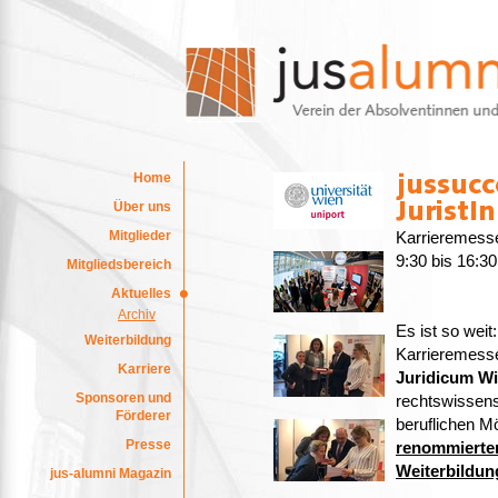
Home
Über uns
Mitglieder
Karrieremess
9:30 bis 16:3
Mitgliedsbereich
Aktuelles
Archiv
Es ist so wei
Weiterbildung
Karrieremes
Karriere
Juridicum W
Sponsoren und
rechtswissens
Förderer
beruflichen M
Presse
renommierten
Weiterbildun
jus-alumni Magazin