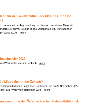
land für den Wiederaufbau der Ukraine zur Kasse
n?
n Jahres lud die Tageszeitung DerStandard jus-alumni Mitglieder
andard-jus-alumni-Lounge in das Verlagshaus ein. Vortragender:
Ralph Janik, LL.M.
mehr
hnachtsfeier 2022
umni Weihnachtsfeier im Liebfisch
mehr
ie Mitarbeiter:in der Zukunft?
diesjährigen hybriden Legal Tech Konferenz, die am 9. November 2022
nd im Park Hyatt Wien stattfinden wird.
mehr
russammlung der Österreichischen Nationalbibliothek