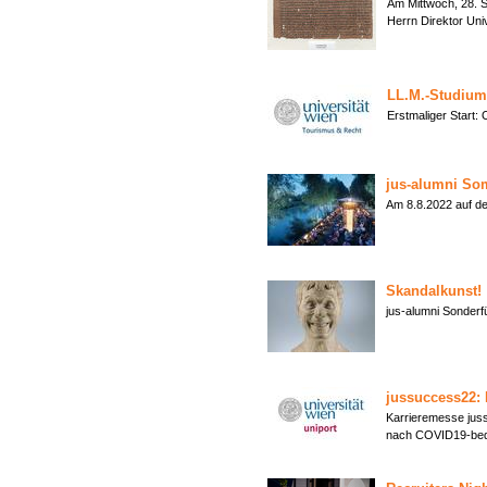
Am Mittwoch, 28. S
Herrn Direktor Uni
LL.M.-Studium 
Erstmaliger Start
jus-alumni So
Am 8.8.2022 auf
Skandalkunst!
jus-alumni Sonder
jussuccess22: 
Karrieremesse juss
nach COVID19-bedi