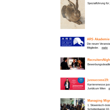
Spezialführung für
ARS Akademie f
Die neuen Veransta
Mitglieder.
mehr
RecruitersNigh
Bewerbungsdeadli
jussuccess19: 
Karrieremesse jus
Juridicum Wien
Managing Migr
1. Slowenisch-öste
Schottenbastei 1