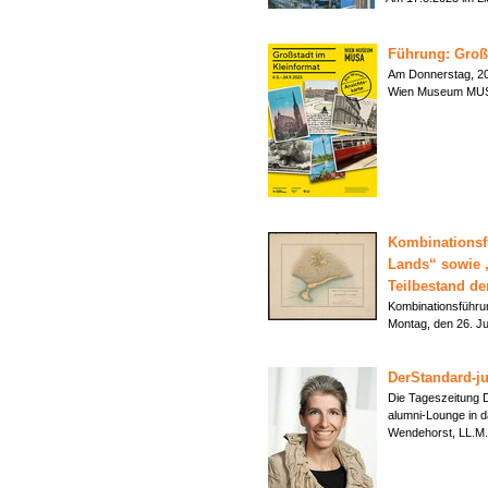
Führung: Groß
Am Donnerstag, 20. 
Wien Museum MUS
Kombinationsf
Lands“ sowie 
Teilbestand de
Kombinationsführu
Montag, den 26. 
DerStandard-ju
Die Tageszeitung D
alumni-Lounge in d
Wendehorst, LL.M