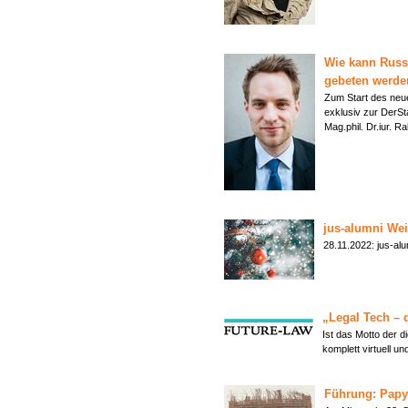
Wie kann Russ
gebeten werde
Zum Start des neue
exklusiv zur DerSt
Mag.phil. Dr.iur. 
jus-alumni Wei
28.11.2022: jus-al
„Legal Tech – d
Ist das Motto der 
komplett virtuell u
Führung: Papy