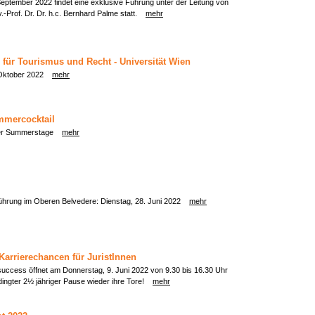
eptember 2022 findet eine exklusive Führung unter der Leitung von
v.-Prof. Dr. Dr. h.c. Bernhard Palme statt.
mehr
für Tourismus und Recht - Universität Wien
: Oktober 2022
mehr
mmercocktail
 der Summerstage
mehr
führung im Oberen Belvedere: Dienstag, 28. Juni 2022
mehr
Karrierechancen für JuristInnen
uccess öffnet am Donnerstag, 9. Juni 2022 von 9.30 bis 16.30 Uhr
ngter 2½ jähriger Pause wieder ihre Tore!
mehr