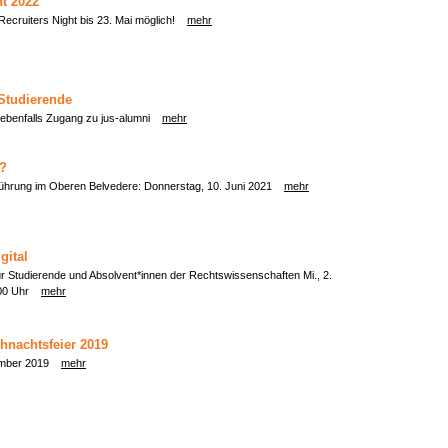
ht 2022
Recruiters Night bis 23. Mai möglich!
mehr
 Studierende
 ebenfalls Zugang zu jus-alumni
mehr
n?
führung im Oberen Belvedere: Donnerstag, 10. Juni 2021
mehr
gital
r Studierende und Absolvent*innen der Rechtswissenschaften Mi., 2.
6.00 Uhr
mehr
hnachtsfeier 2019
zember 2019
mehr