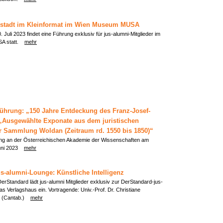
stadt im Kleinformat im Wien Museum MUSA
Juli 2023 findet eine Führung exklusiv für jus-alumni-Mitglieder im
A statt.
mehr
ührung: „150 Jahre Entdeckung des Franz-Josef-
„Ausgewählte Exponate aus dem juristischen
r Sammlung Woldan (Zeitraum rd. 1550 bis 1850)“
ng an der Österreichischen Akademie der Wissenschaften am
Juni 2023
mehr
s-alumni-Lounge: Künstliche Intelligenz
erStandard lädt jus-alumni Mitglieder exklusiv zur DerStandard-jus-
as Verlagshaus ein. Vortragende: Univ.-Prof. Dr. Christiane
. (Cantab.)
mehr