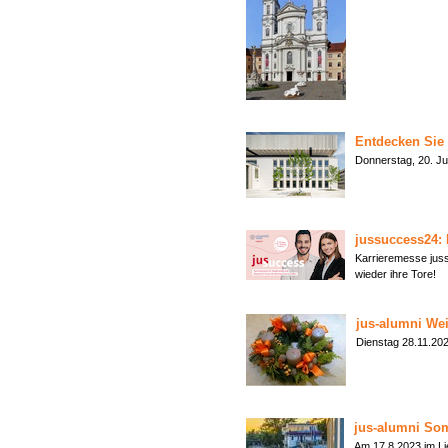
Entdecken Sie 
Donnerstag, 20. 
jussuccess24: 
Karrieremesse juss
wieder ihre Tore!
jus-alumni Wei
Dienstag 28.11.20
jus-alumni So
Am 17.8.2023 im L