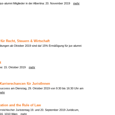
 jus-alumni Mitglieder in der Albertina: 20. November 2019
mehr
ür Recht, Steuern & Wirtschaft
ltungen ab Oktober 2019 sind da! 15% Ermäßigung für jus-alumni
t
ne: 15. Oktober 2019
mehr
Karrierechancen für JuristInnen
success am Dienstag, 29. Oktober 2019 von 9:30 bis 16:30 Uhr am
mehr
ation and the Rule of Law
rreichischer Juristentag 19. und 20. September 2019 Juridicum,
0-16, 1010 Wien
mehr