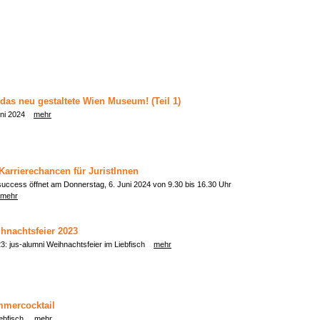
das neu gestaltete Wien Museum! (Teil 1)
Juni 2024
mehr
Karrierechancen für JuristInnen
uccess öffnet am Donnerstag, 6. Juni 2024 von 9.30 bis 16.30 Uhr
mehr
hnachtsfeier 2023
23: jus-alumni Weihnachtsfeier im Liebfisch
mehr
mmercocktail
iebfisch.
mehr