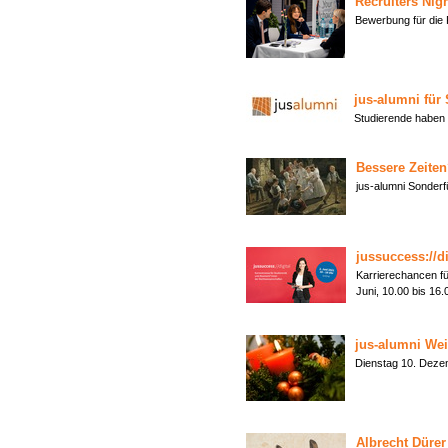
Recruiters Nig
Bewerbung für die 
jus-alumni für
Studierende haben
Bessere Zeite
jus-alumni Sonder
jussuccess://di
Karrierechancen fü
Juni, 10.00 bis 1
jus-alumni Wei
Dienstag 10. De
Albrecht Dürer