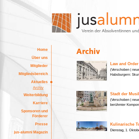
Home
Über uns
Law and Order
Mitglieder
(Verschoben | neu
Mitgliedsbereich
Habsburgern: Skur
Aktuelles
Archiv
Stadt der Musi
Weiterbildung
(Verschoben | neu
Karriere
berühmter Kompo
Sponsoren und
Förderer
Presse
Kulinarische T
Dienstag, 1. Okt
jus-alumni Magazin