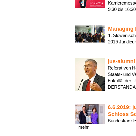
Karrieremess
9:30 bis 16:
Managing M
1. Slowenisch
2019 Juridic
jus-alumni
Referat von He
Staats- und V
Fakultät der U
DERSTANDARD
6.6.2019: 
Schloss S
Bundeskanzleri
mehr