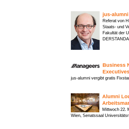
jus-alumni
Referat von He
Staats- und V
Fakultät der U
DERSTANDARD
Business N
Executive
jus-alumni vergibt gratis Fixs
Alumni Lou
Arbeitsmar
Mittwoch 22. 
Wien, Senatssaal Universität