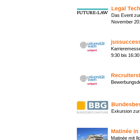
Legal Tec
Das Event zur
November 201
jussuccess
Karrieremesse
9:30 bis 16:
Recruiters
Bewerbungsde
Bundesbe
Exkursion zu
Matinée in
Matinée mit I