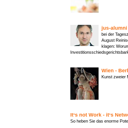
jus-alumni
bei der Tages
August Reini
klagen: Worum
Investitionsschiedsgerichtsba
Wien - Ber
Kunst zweier
It‘s not Work - it‘s Net
So heben Sie das enorme Pot