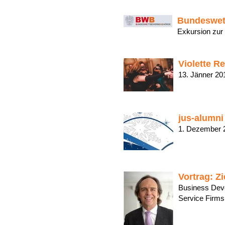
Bundeswet
Exkursion zu
Violette R
13. Jänner 20
jus-alumni
1. Dezembe
Vortrag: Zi
Business Deve
Service Fir