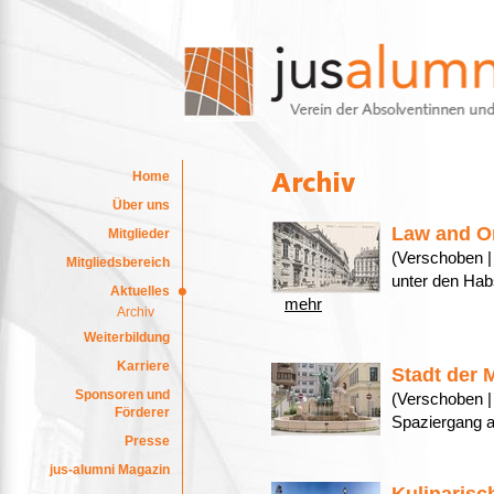
Home
Über uns
Law and O
Mitglieder
(Verschoben |
Mitgliedsbereich
unter den Hab
Aktuelles
mehr
Archiv
Weiterbildung
Karriere
Stadt der 
Sponsoren und
(Verschoben |
Förderer
Spaziergang 
Presse
jus-alumni Magazin