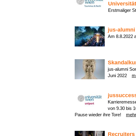
Universitä
Erstmaliger 
jus-alumn
Am 8.8.2022
Skandalku
jus-alumni So
Juni 2022
m
jussuccess
Karrieremesse
von 9.30 bis 
Pause wieder ihre Tore!
meh
Recruiters