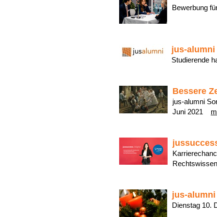
Bewerbung für
jus-alumni
Studierende h
Bessere Z
jus-alumni So
Juni 2021
m
jussuccess:
Karrierechanc
Rechtswissens
jus-alumni
Dienstag 10