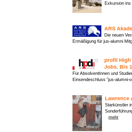
Exkursion in
ARS Akadem
Die neuen Vera
Ermäßigung für jus-alumni Mi
profil High
Jobs. Bis 
Für AbsolventInnen und Studie
Einsendeschluss "jus-alumni-o
Lawrence 
Starkünstler i
Sonderführung
mehr