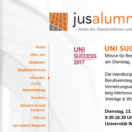
Home
Über uns
Messe für Beru
am Dienstag, 
Mitglieder
Mitgliedsbereich
Die interdiszi
Aktuelles
Berufseinstieg
Archiv
Vernetzungsan
Weiterbildung
lang interessa
Karriere
Vorträge & Wo
Sponsoren und
Förderer
Dienstag, 13.
9:30-16:30 U
Presse
Universität 
jus-alumni Magazin