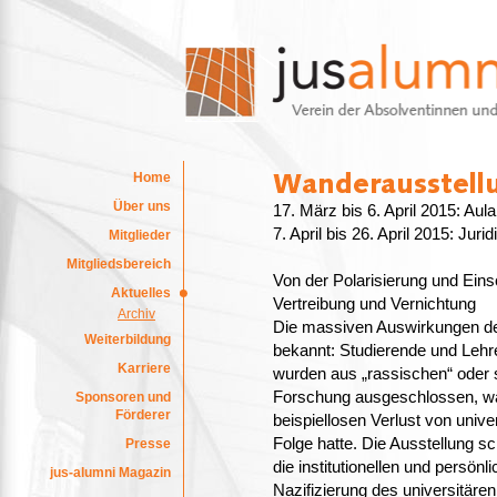
Home
Über uns
17. März bis 6. April 2015: Aul
7. April bis 26. April 2015: Juri
Mitglieder
Mitgliedsbereich
Von der Polarisierung und Eins
Aktuelles
Vertreibung und Vernichtung
Archiv
Die massiven Auswirkungen der
Weiterbildung
bekannt: Studierende und Leh
Karriere
wurden aus „rassischen“ oder 
Forschung ausgeschlossen, w
Sponsoren und
Förderer
beispiellosen Verlust von unive
Folge hatte. Die Ausstellung sc
Presse
die institutionellen und persö
jus-alumni Magazin
Nazifizierung des universitären