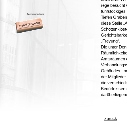
rege besucht 
fünfstöckiges
Medienpartner
Tiefen Graben
diese Stelle 
Schottenklost
Gerichtsbarke
„Freyung“.
Die unter Den
Räumlichkeite
Amtsräumen de
Verhandlungss
Gebäudes. Im
der Mitgliede
die verschied
Bedürfnissen 
darüberliegen
zurück