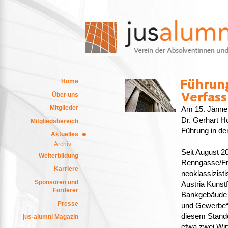
Home
Über uns
Mitglieder
Am 15. Jänner
Dr. Gerhart Ho
Mitgliedsbereich
Führung in de
Aktuelles
Archiv
Seit August 
Weiterbildung
Renngasse/Fr
Karriere
neoklassizist
Sponsoren und
Austria Kunst
Förderer
Bankgebäude f
Presse
und Gewerbe“ 
diesem Stand
jus-alumni Magazin
etwa zwei Wir