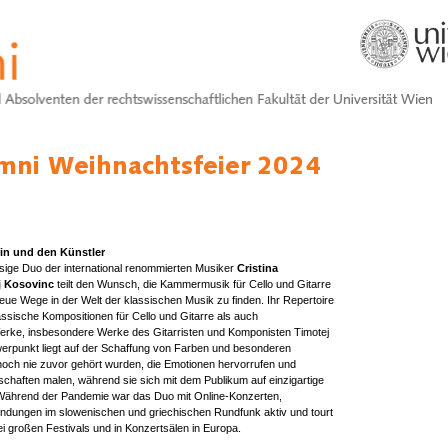
rin und den Künstler
sige Duo der international renommierten Musiker
Cristina
j
Kosovinc
teilt den Wunsch, die Kammermusik für Cello und Gitarre
ue Wege in der Welt der klassischen Musik zu finden. Ihr Repertoire
ssische Kompositionen für Cello und Gitarre als auch
erke, insbesondere Werke des Gitarristen und Komponisten Timotej
erpunkt liegt auf der Schaffung von Farben und besonderen
och nie zuvor gehört wurden, die Emotionen hervorrufen und
chaften malen, während sie sich mit dem Publikum auf einzigartige
Während der Pandemie war das Duo mit Online-Konzerten,
dungen im slowenischen und griechischen Rundfunk aktiv und tourt
bei großen Festivals und in Konzertsälen in Europa.