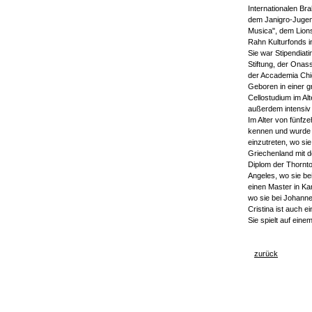
Internationalen Br
dem Janigro-Jugen
Musica", dem Lion
Rahn Kulturfonds in
Sie war Stipendiati
Stiftung, der Onas
der Accademia Chigi
Geboren in einer gr
Cellostudium im Alt
außerdem intensiv
Im Alter von fünfz
kennen und wurde 
einzutreten, wo si
Griechenland mit 
Diplom der Thornto
Angeles, wo sie be
einen Master in Ka
wo sie bei Johanne
Cristina ist auch e
Sie spielt auf eine
zurück