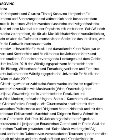
OSOVINC
onist
de Komponist und Gitarrist Timotej Kosovinc komponiert für
rumente und Besetzungen und widmet sich noch besonders dem
tmusik. In seinen Werken werden klassische und zeitgenössische
iken mit dem Material aus der Popularmusik verbunden. Sein Wunsch
prache zu sprechen, die für alle Musikliebhaber*innen verständlich ist,
ucht er aber die Tiefen der menschlichen Seele und des Intellekts, was
ür die Fachwelt interessant macht.
der mdw – Universität für Musik und darstellende Kunst Wien, wo er
 Pierri und Komposition und Musiktheorie bei Johannes Kretz und
ens studierte. Für seine hervorragende Leistungen auf dem Gebiet
 ihm im Jahr 2019 der Würdigungspreis vom österreichischen
für Bildung, Wissenschaft und Forschung verliehen und für seine
arrist bekam er den Würdigungspreis der Universität für Musik und
 Wien im Jahr 2020.
Gitarrist gewann er zahlreiche Wettbewerbe und ist ein regulärer
enten Konzertsälen wie Musikverein (Wien, Österreich) oder
bljana, Slowenien) und in verschiedenen Festivalen und
 Wien Modern, Intonation Ungarn, Sonus – Kammermusikwerkstatt
s Gitarrenfestival Postojna. Als Gitarrensolist spielte er mit dem
wenischen Philharmonie und Dirigenten Marko Hribernik und mit dem
rchester Philharmonie Marchfeld und Dirigentin Bettina Schmitt in
 in Österreich. Seit über 10 Jahren organisiert er erfolgreiche
konzerte in Ljubljana (im Botanischen Garten und im Roten Saal des
tzt schon Tradition geworden sind. Seine Musik wird regelmäßig
m und anderen im Rahmen von verschiedenen Tourneen quer durch die
rt auch mit vielen anderen Musiker*innen und Künstler*innen in