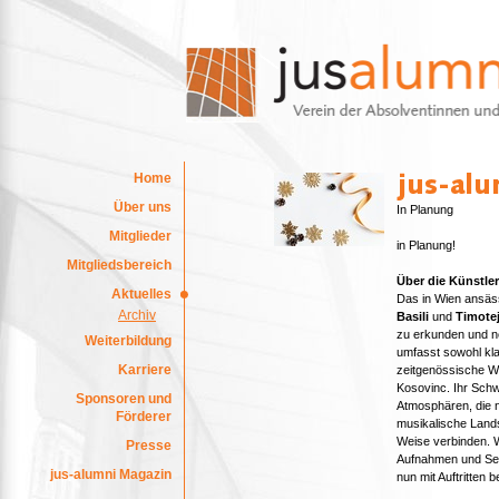
Home
Über uns
In Planung
Mitglieder
in Planung!
Mitgliedsbereich
Über die Künstle
Aktuelles
Das in Wien ansäs
Archiv
Basili
und
Timote
zu erkunden und ne
Weiterbildung
umfasst sowohl kla
Karriere
zeitgenössische W
Kosovinc. Ihr Schw
Sponsoren und
Atmosphären, die n
Förderer
musikalische Lands
Weise verbinden. 
Presse
Aufnahmen und Sen
jus-alumni Magazin
nun mit Auftritten 