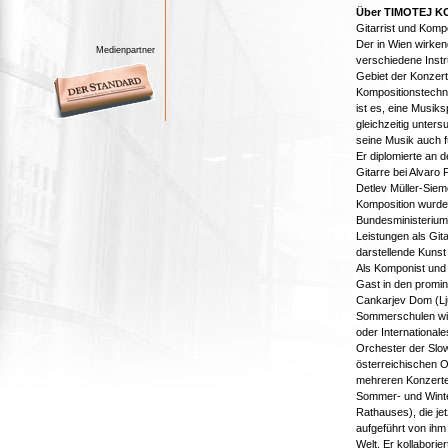
Über TIMOTEJ K
Gitarrist und Komp
Der in Wien wirken
Medienpartner
verschiedene Inst
Gebiet der Konzer
Kompositionstechn
ist es, eine Musiks
gleichzeitig unters
seine Musik auch f
Er diplomierte an 
Gitarre bei Alvaro
Detlev Müller-Siem
Komposition wurde
Bundesministerium 
Leistungen als Git
darstellende Kunst
Als Komponist und 
Gast in den promin
Cankarjev Dom (Lju
Sommerschulen wie
oder Internationale
Orchester der Slo
österreichischen O
mehreren Konzerten
Sommer- und Winter
Rathauses), die je
aufgeführt von ih
Welt. Er kollaborie