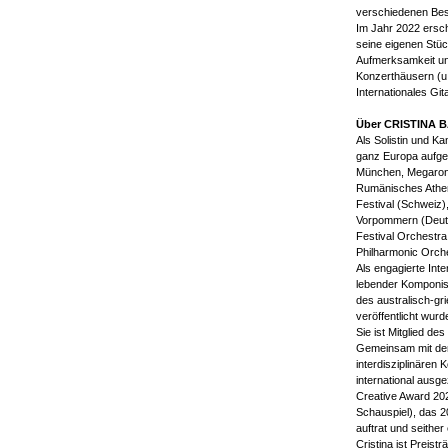
verschiedenen Bese
Im Jahr 2022 ersc
seine eigenen Stück
Aufmerksamkeit und
Konzerthäusern (u.
Internationales Git
Über CRISTINA B
Als Solistin und Ka
ganz Europa aufget
München, Megaron 
Rumänisches Athen
Festival (Schweiz)
Vorpommern (Deuts
Festival Orchestr
Philharmonic Orche
Als engagierte Int
lebender Komponist
des australisch-g
veröffentlicht wurd
Sie ist Mitglied d
Gemeinsam mit der 
interdisziplinäre
international aus
Creative Award 20
Schauspiel), das 
auftrat und seithe
Cristina ist Preist