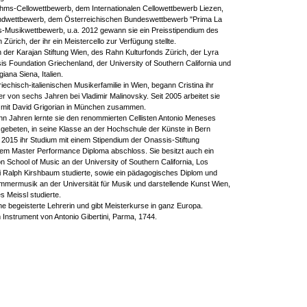
ahms-Cellowettbewerb, dem Internationalen Cellowettbewerb Liezen,
dwettbewerb, dem Österreichischen Bundeswettbewerb "Prima La
s-Musikwettbewerb, u.a. 2012 gewann sie ein Preisstipendium des
 Zürich, der ihr ein Meistercello zur Verfügung stellte.
n der Karajan Stiftung Wien, des Rahn Kulturfonds Zürich, der Lyra
sis Foundation Griechenland, der University of Southern California und
ana Siena, Italien.
iechisch-italienischen Musikerfamilie in Wien, begann Cristina ihr
er von sechs Jahren bei Vladimir Malinovsky. Seit 2005 arbeitet sie
 mit David Grigorian in München zusammen.
ehn Jahren lernte sie den renommierten Cellisten Antonio Meneses
gebeten, in seine Klasse an der Hochschule der Künste in Bern
e 2015 ihr Studium mit einem Stipendium der Onassis-Stiftung
dem Master Performance Diploma abschloss. Sie besitzt auch ein
n School of Music an der University of Southern California, Los
i Ralph Kirshbaum studierte, sowie ein pädagogisches Diplom und
mmermusik an der Universität für Musik und darstellende Kunst Wien,
s Meissl studierte.
ine begeisterte Lehrerin und gibt Meisterkurse in ganz Europa.
m Instrument von Antonio Gibertini, Parma, 1744.