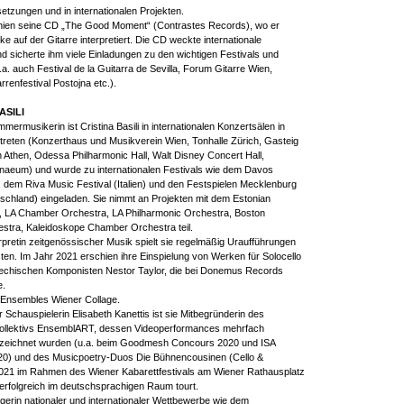
tzungen und in internationalen Projekten.
hien seine CD „The Good Moment“ (Contrastes Records), wo er
e auf der Gitarre interpretiert. Die CD weckte internationale
 sicherte ihm viele Einladungen zu den wichtigen Festivals und
a. auch Festival de la Guitarra de Sevilla, Forum Gitarre Wien,
arrenfestival Postojna etc.).
ASILI
mmermusikerin ist Cristina Basili in internationalen Konzertsälen in
reten (Konzerthaus und Musikverein Wien, Tonhalle Zürich, Gasteig
Athen, Odessa Philharmonic Hall, Walt Disney Concert Hall,
aeum) und wurde zu internationalen Festivals wie dem Davos
, dem Riva Music Festival (Italien) und den Festspielen Mecklenburg
chland) eingeladen. Sie nimmt an Projekten mit dem Estonian
a, LA Chamber Orchestra, LA Philharmonic Orchestra, Boston
stra, Kaleidoskope Chamber Orchestra teil.
erpretin zeitgenössischer Musik spielt sie regelmäßig Uraufführungen
en. Im Jahr 2021 erschien ihre Einspielung von Werken für Solocello
riechischen Komponisten Nestor Taylor, die bei Donemus Records
e.
es Ensembles Wiener Collage.
Schauspielerin Elisabeth Kanettis ist sie Mitbegründerin des
n Kollektivs EnsemblART, dessen Videoperformances mehrfach
gezeichnet wurden (u.a. beim Goodmesh Concours 2020 und ISA
20) und des Musicpoetry-Duos Die Bühnencousinen (Cello &
2021 im Rahmen des Wiener Kabarettfestivals am Wiener Rathausplatz
r erfolgreich im deutschsprachigen Raum tourt.
rägerin nationaler und internationaler Wettbewerbe wie dem