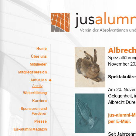
Home
Über uns
Spezialführung
November 20
Mitglieder
Mitgliedsbereich
Spektakulär
Aktuelles
Archiv
Am 20. Novemb
Weiterbildung
Gelegenheit, 
Karriere
Albrecht Düre
Sponsoren und
Förderer
jus-alumni-M
per E-Mail.
Presse
jus-alumni Magazin
Seit Jahrzehn