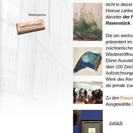
nicht in diese
Heimat zahlre
Medienpartner
darunter
der 
Rasenstück
.
Die um wertvo
präsentiert i
zeichnerische
Wiedereröffnu
Dürer-Ausstel
über 100 Zei
Aufzeichnung
Werk des Ren
als jemals zuv
Zu den
Press
Ausgewählte
zurück