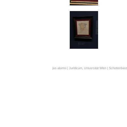
jus-alumni | Juridicum, Universität Wien | Schottenbast