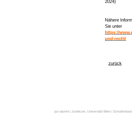
2024)
Nähere Inform
Sie unter
https://www.
und-recht/
zurück
jus-alumni | Juridicum, Universität Wien | Schottenbast