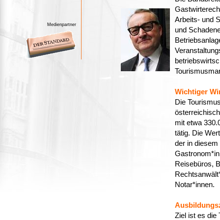
Gastwirterech
Arbeits- und 
Medienpartner
und Schadener
Betriebsanlag
Veranstaltung
betriebswirts
Tourismusmar
Wichtiger Wi
Die Tourismusw
österreichisc
mit etwa 330.
tätig. Die Wer
der in diesem
Gastronom*inn
Reisebüros, B
Rechtsanwält*
Notar*innen.
Ausbildungsz
Ziel ist es di