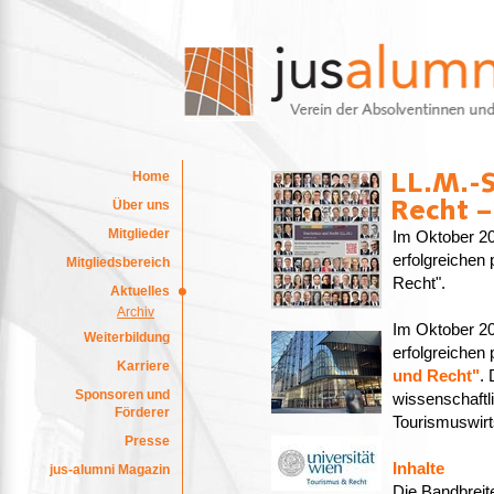
Home
Über uns
Mitglieder
Im Oktober 202
erfolgreichen
Mitgliedsbereich
Recht".
Aktuelles
Archiv
Im Oktober 202
Weiterbildung
erfolgreichen
Karriere
und Recht"
. 
Sponsoren und
wissenschaftli
Förderer
Tourismuswirt
Presse
Inhalte
jus-alumni Magazin
Die Bandbreite